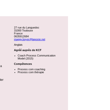
27 rue du Languedoc
31000 Toulouse
France
0635912684
maggy.boyer@laposte.net
Anglais
Agréé auprès de KCF
Coach Process Communication
Model (2015)
Compétences
la
Process com coaching
Process com thérapie
ter