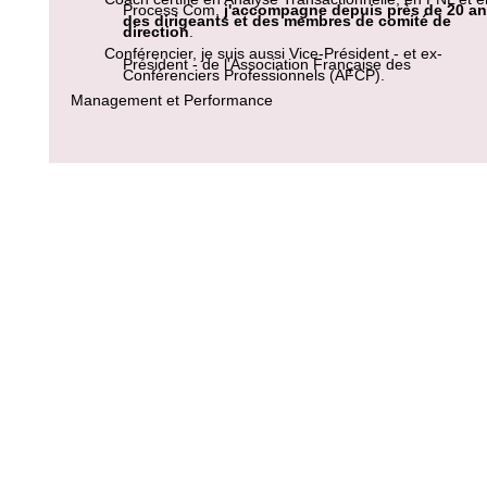
Process Com,
j'accompagne depuis près de 20 a
des dirigeants et des membres de comité de
direction
.
Conférencier, je suis aussi Vice-Président - et ex-
Président - de l'Association Française des
Conférenciers Professionnels (AFCP).
Management et Performance