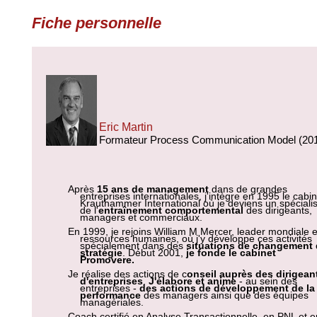
Fiche personnelle
Eric Martin
Formateur Process Communication Model (20
Après
15 ans de management
dans de grandes
entreprises internationales, j'intègre en 1995 le cabin
Krauthammer International où je deviens un spéciali
de l'
entraînement comportemental
des dirigeants,
managers et commerciaux.
En 1999, je rejoins William M Mercer, leader mondiale 
ressources humaines, où j'y développe ces activités
spécialement dans des
situations de changement
stratégie
. Début 2001,
je fonde le cabinet
Promovere.
Je réalise des actions de c
onseil auprès des dirigean
d'entreprises
.
J'élabore et anime
- au sein des
entreprises -
des actions de développement de la
performance
des managers ainsi que des équipes
managériales.
Coach certifié en Analyse Transactionnelle, en PNL et e