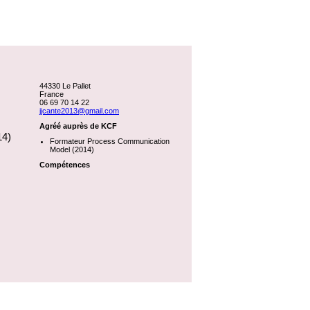
44330 Le Pallet
France
06 69 70 14 22
jjcante2013@gmail.com
Agréé auprès de KCF
14)
Formateur Process Communication
Model (2014)
Compétences