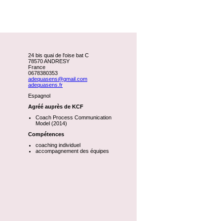
24 bis quai de l'oise bat C
78570 ANDRESY
France
0678380353
adequasens@gmail.com
adequasens.fr
Espagnol
Agréé auprès de KCF
Coach Process Communication
Model (2014)
Compétences
coaching individuel
accompagnement des équipes