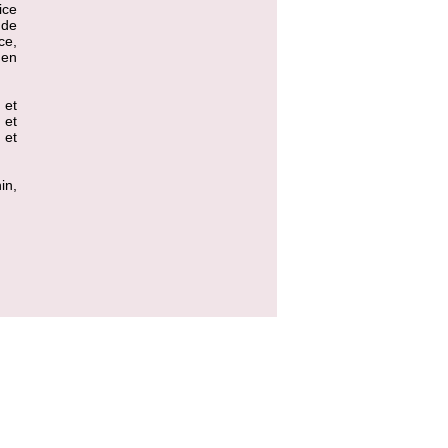
ice
 de
ce,
 en
 et
 et
 et
in,