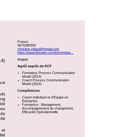
France
0679389350
christine.vidaud@gmail.com
https://www.linkedin.com/in/christine...
Anglais
14)
Agréé auprès de KCF
Formateur Process Communication
Model (2014)
Coach Process Communication
ent
Model (2014)
Compétences
nds
Coach Individuel et d'Equipe en
ing
Entreprise
été
Formatrice : Management,
pes
Accompagnement du changement,
Efficacité Opérationnelle
 de
ité
 et
ité