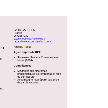
92380 GARCHES
France
0672957032
yasminedenise@eclektik.fr
https://www.expertsenform.com
Anglais, Russe
14)
Agréé auprès de KCF
Formateur Process Communication
te
Model (2014)
Compétences
M'adapter aux différentes
problématiques de l'entreprise et faire
du sur mesure
Accompagner et préparer à la prise
de parole en public
vec
 !